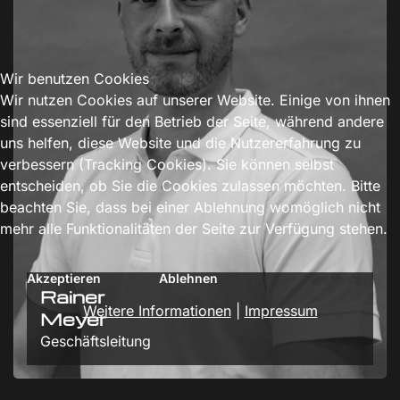
Wir benutzen Cookies
Wir nutzen Cookies auf unserer Website. Einige von ihnen
sind essenziell für den Betrieb der Seite, während andere
uns helfen, diese Website und die Nutzererfahrung zu
verbessern (Tracking Cookies). Sie können selbst
entscheiden, ob Sie die Cookies zulassen möchten. Bitte
beachten Sie, dass bei einer Ablehnung womöglich nicht
mehr alle Funktionalitäten der Seite zur Verfügung stehen.
Akzeptieren
Ablehnen
Rainer
Weitere Informationen
|
Impressum
Meyer
Geschäftsleitung